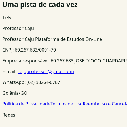
Uma pista de cada vez
1
/
8
v
Professor Caju
Professor Caju Plataforma de Estudos On-Line
CNPJ:
60.267.683/0001-70
Empresa responsável:
60.267.683 JOSE DIOGO GUARDAR
E-mail:
cajuprofessor@gmail.com
WhatsApp:
(62) 98264-6787
Goiânia/GO
Política de Privacidade
Termos de Uso
Reembolso e Cance
Redes