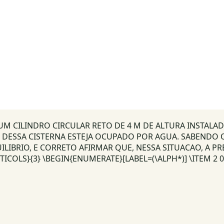
M CILINDRO CIRCULAR RETO DE 4 M DE ALTURA INSTALAD
DESSA CISTERNA ESTEJA OCUPADO POR AGUA. SABENDO QU
LIBRIO, E CORRETO AFIRMAR QUE, NESSA SITUACAO, A P
OLS}{3} \BEGIN{ENUMERATE}[LABEL=(\ALPH*)] \ITEM 2 000. 