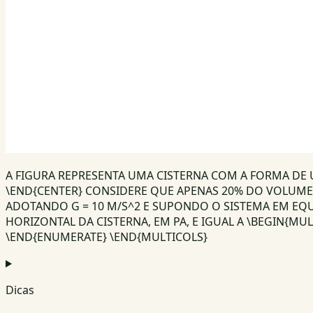
A FIGURA REPRESENTA UMA CISTERNA COM A FORMA DE U
\END{CENTER} CONSIDERE QUE APENAS 20% DO VOLUME 
ADOTANDO G = 10 M/S^2 E SUPONDO O SISTEMA EM EQUI
HORIZONTAL DA CISTERNA, EM PA, E IGUAL A \BEGIN{MULTIC
\END{ENUMERATE} \END{MULTICOLS}
Dicas