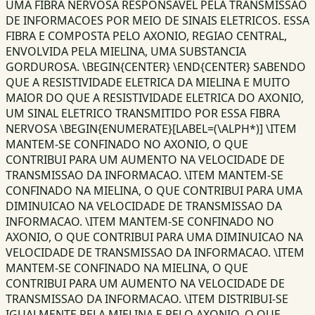
UMA FIBRA NERVOSA RESPONSAVEL PELA TRANSMISSAO
DE INFORMACOES POR MEIO DE SINAIS ELETRICOS. ESSA
FIBRA E COMPOSTA PELO AXONIO, REGIAO CENTRAL,
ENVOLVIDA PELA MIELINA, UMA SUBSTANCIA
GORDUROSA. \BEGIN{CENTER} \END{CENTER} SABENDO
QUE A RESISTIVIDADE ELETRICA DA MIELINA E MUITO
MAIOR DO QUE A RESISTIVIDADE ELETRICA DO AXONIO,
UM SINAL ELETRICO TRANSMITIDO POR ESSA FIBRA
NERVOSA \BEGIN{ENUMERATE}[LABEL=(\ALPH*)] \ITEM
MANTEM-SE CONFINADO NO AXONIO, O QUE
CONTRIBUI PARA UM AUMENTO NA VELOCIDADE DE
TRANSMISSAO DA INFORMACAO. \ITEM MANTEM-SE
CONFINADO NA MIELINA, O QUE CONTRIBUI PARA UMA
DIMINUICAO NA VELOCIDADE DE TRANSMISSAO DA
INFORMACAO. \ITEM MANTEM-SE CONFINADO NO
AXONIO, O QUE CONTRIBUI PARA UMA DIMINUICAO NA
VELOCIDADE DE TRANSMISSAO DA INFORMACAO. \ITEM
MANTEM-SE CONFINADO NA MIELINA, O QUE
CONTRIBUI PARA UM AUMENTO NA VELOCIDADE DE
TRANSMISSAO DA INFORMACAO. \ITEM DISTRIBUI-SE
IGUALMENTE PELA MIELINA E PELO AXONIO, O QUE