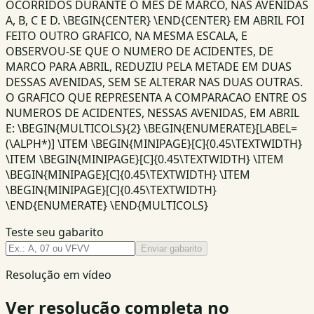
OCORRIDOS DURANTE O MES DE MARCO, NAS AVENIDAS
A, B, C E D. \BEGIN{CENTER} \END{CENTER} EM ABRIL FOI
FEITO OUTRO GRAFICO, NA MESMA ESCALA, E
OBSERVOU-SE QUE O NUMERO DE ACIDENTES, DE
MARCO PARA ABRIL, REDUZIU PELA METADE EM DUAS
DESSAS AVENIDAS, SEM SE ALTERAR NAS DUAS OUTRAS.
O GRAFICO QUE REPRESENTA A COMPARACAO ENTRE OS
NUMEROS DE ACIDENTES, NESSAS AVENIDAS, EM ABRIL
E: \BEGIN{MULTICOLS}{2} \BEGIN{ENUMERATE}[LABEL=
(\ALPH*)] \ITEM \BEGIN{MINIPAGE}[C]{0.45\TEXTWIDTH}
\ITEM \BEGIN{MINIPAGE}[C]{0.45\TEXTWIDTH} \ITEM
\BEGIN{MINIPAGE}[C]{0.45\TEXTWIDTH} \ITEM
\BEGIN{MINIPAGE}[C]{0.45\TEXTWIDTH}
\END{ENUMERATE} \END{MULTICOLS}
Teste seu gabarito
Enviar gabarito
Resolução em vídeo
Ver resolução completa no