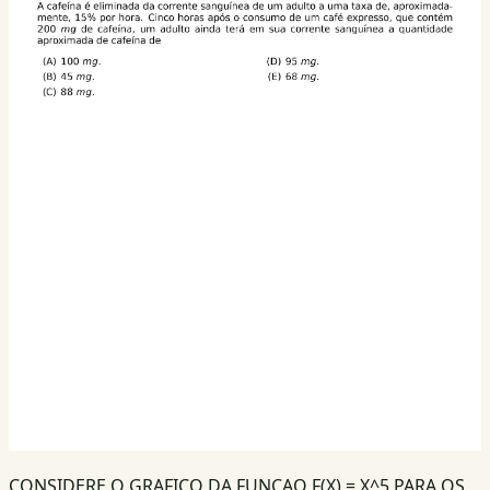
CONSIDERE O GRAFICO DA FUNCAO F(X) = X^5 PARA OS