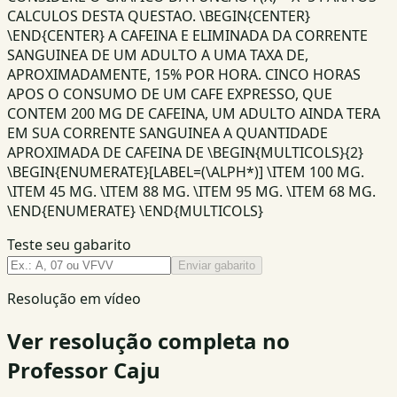
CALCULOS DESTA QUESTAO. \BEGIN{CENTER}
\END{CENTER} A CAFEINA E ELIMINADA DA CORRENTE
SANGUINEA DE UM ADULTO A UMA TAXA DE,
APROXIMADAMENTE, 15% POR HORA. CINCO HORAS
APOS O CONSUMO DE UM CAFE EXPRESSO, QUE
CONTEM 200 MG DE CAFEINA, UM ADULTO AINDA TERA
EM SUA CORRENTE SANGUINEA A QUANTIDADE
APROXIMADA DE CAFEINA DE \BEGIN{MULTICOLS}{2}
\BEGIN{ENUMERATE}[LABEL=(\ALPH*)] \ITEM 100 MG.
\ITEM 45 MG. \ITEM 88 MG. \ITEM 95 MG. \ITEM 68 MG.
\END{ENUMERATE} \END{MULTICOLS}
Teste seu gabarito
Enviar gabarito
Resolução em vídeo
Ver resolução completa no
Professor Caju