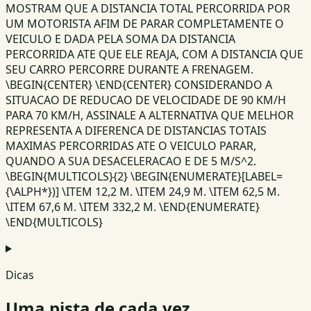
MOSTRAM QUE A DISTANCIA TOTAL PERCORRIDA POR
UM MOTORISTA AFIM DE PARAR COMPLETAMENTE O
VEICULO E DADA PELA SOMA DA DISTANCIA
PERCORRIDA ATE QUE ELE REAJA, COM A DISTANCIA QUE
SEU CARRO PERCORRE DURANTE A FRENAGEM.
\BEGIN{CENTER} \END{CENTER} CONSIDERANDO A
SITUACAO DE REDUCAO DE VELOCIDADE DE 90 KM/H
PARA 70 KM/H, ASSINALE A ALTERNATIVA QUE MELHOR
REPRESENTA A DIFERENCA DE DISTANCIAS TOTAIS
MAXIMAS PERCORRIDAS ATE O VEICULO PARAR,
QUANDO A SUA DESACELERACAO E DE 5 M/S^2.
\BEGIN{MULTICOLS}{2} \BEGIN{ENUMERATE}[LABEL=
{\ALPH*})] \ITEM 12,2 M. \ITEM 24,9 M. \ITEM 62,5 M.
\ITEM 67,6 M. \ITEM 332,2 M. \END{ENUMERATE}
\END{MULTICOLS}
Dicas
Uma pista de cada vez