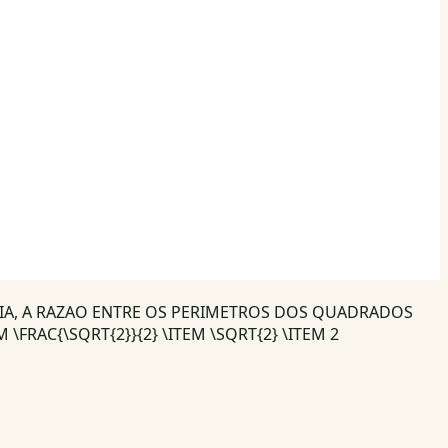
IA, A RAZAO ENTRE OS PERIMETROS DOS QUADRADOS
\FRAC{\SQRT{2}}{2} \ITEM \SQRT{2} \ITEM 2