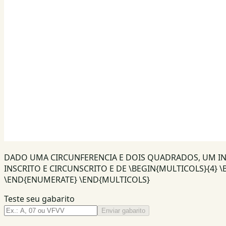
DADO UMA CIRCUNFERENCIA E DOIS QUADRADOS, UM IN
INSCRITO E CIRCUNSCRITO E DE \BEGIN{MULTICOLS}{4} \BE
\END{ENUMERATE} \END{MULTICOLS}
Teste seu gabarito
Enviar gabarito