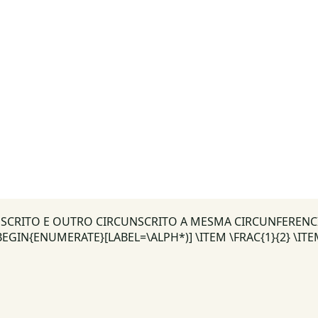
SCRITO E OUTRO CIRCUNSCRITO A MESMA CIRCUNFERENC
GIN{ENUMERATE}[LABEL=\ALPH*)] \ITEM \FRAC{1}{2} \ITEM 