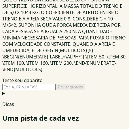
SUPERFICIE HORIZONTAL. A MASSA TOTAL DO TRENO E
DE 5,0 X 10^3 KG. O COEFICIENTE DE ATRITO ENTRE O
TRENO E A AREIA SECA VALE 0,8. CONSIDERE G = 10
M/S^2. SUPONHA QUE A FORCA MEDIA EXERCIDA POR
CADA PESSOA SEJA IGUAL A 250 N. A QUANTIDADE
MINIMA NECESSARIA DE PESSOAS PARA PUXAR O TRENO
COM VELOCIDADE CONSTANTE, QUANDO A AREIA E
UMEDECIDA, E DE \BEGIN{MULTICOLS}{5}
\BEGIN{ENUMERATE}[LABEL=\ALPH*)] \ITEM 50. \ITEM 80.
\ITEM 100. \ITEM 160. \ITEM 200. \END{ENUMERATE}
\END{MULTICOLS}
Teste seu gabarito
Enviar gabarito
Dicas
Uma pista de cada vez