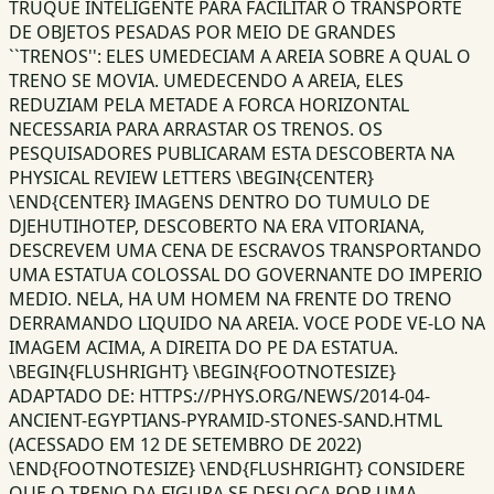
TRUQUE INTELIGENTE PARA FACILITAR O TRANSPORTE
DE OBJETOS PESADAS POR MEIO DE GRANDES
``TRENOS'': ELES UMEDECIAM A AREIA SOBRE A QUAL O
TRENO SE MOVIA. UMEDECENDO A AREIA, ELES
REDUZIAM PELA METADE A FORCA HORIZONTAL
NECESSARIA PARA ARRASTAR OS TRENOS. OS
PESQUISADORES PUBLICARAM ESTA DESCOBERTA NA
PHYSICAL REVIEW LETTERS \BEGIN{CENTER}
\END{CENTER} IMAGENS DENTRO DO TUMULO DE
DJEHUTIHOTEP, DESCOBERTO NA ERA VITORIANA,
DESCREVEM UMA CENA DE ESCRAVOS TRANSPORTANDO
UMA ESTATUA COLOSSAL DO GOVERNANTE DO IMPERIO
MEDIO. NELA, HA UM HOMEM NA FRENTE DO TRENO
DERRAMANDO LIQUIDO NA AREIA. VOCE PODE VE-LO NA
IMAGEM ACIMA, A DIREITA DO PE DA ESTATUA.
\BEGIN{FLUSHRIGHT} \BEGIN{FOOTNOTESIZE}
ADAPTADO DE: HTTPS://PHYS.ORG/NEWS/2014-04-
ANCIENT-EGYPTIANS-PYRAMID-STONES-SAND.HTML
(ACESSADO EM 12 DE SETEMBRO DE 2022)
\END{FOOTNOTESIZE} \END{FLUSHRIGHT} CONSIDERE
QUE O TRENO DA FIGURA SE DESLOCA POR UMA