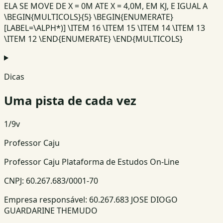
ELA SE MOVE DE X = 0M ATE X = 4,0M, EM KJ, E IGUAL A
\BEGIN{MULTICOLS}{5} \BEGIN{ENUMERATE}
[LABEL=\ALPH*)] \ITEM 16 \ITEM 15 \ITEM 14 \ITEM 13
\ITEM 12 \END{ENUMERATE} \END{MULTICOLS}
Dicas
Uma pista de cada vez
1
/
9
v
Professor Caju
Professor Caju Plataforma de Estudos On-Line
CNPJ:
60.267.683/0001-70
Empresa responsável:
60.267.683 JOSE DIOGO
GUARDARINE THEMUDO