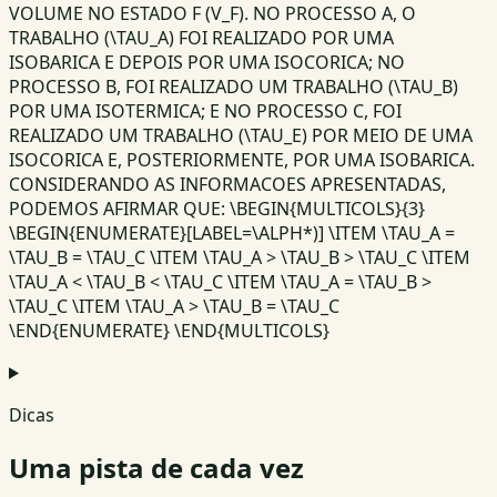
VOLUME NO ESTADO F (V_F). NO PROCESSO A, O
TRABALHO (\TAU_A) FOI REALIZADO POR UMA
ISOBARICA E DEPOIS POR UMA ISOCORICA; NO
PROCESSO B, FOI REALIZADO UM TRABALHO (\TAU_B)
POR UMA ISOTERMICA; E NO PROCESSO C, FOI
REALIZADO UM TRABALHO (\TAU_E) POR MEIO DE UMA
ISOCORICA E, POSTERIORMENTE, POR UMA ISOBARICA.
CONSIDERANDO AS INFORMACOES APRESENTADAS,
PODEMOS AFIRMAR QUE: \BEGIN{MULTICOLS}{3}
\BEGIN{ENUMERATE}[LABEL=\ALPH*)] \ITEM \TAU_A =
\TAU_B = \TAU_C \ITEM \TAU_A > \TAU_B > \TAU_C \ITEM
\TAU_A < \TAU_B < \TAU_C \ITEM \TAU_A = \TAU_B >
\TAU_C \ITEM \TAU_A > \TAU_B = \TAU_C
\END{ENUMERATE} \END{MULTICOLS}
Dicas
Uma pista de cada vez