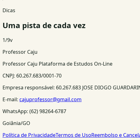
Dicas
Uma pista de cada vez
1
/
9
v
Professor Caju
Professor Caju Plataforma de Estudos On-Line
CNPJ:
60.267.683/0001-70
Empresa responsável:
60.267.683 JOSE DIOGO GUARDAR
E-mail:
cajuprofessor@gmail.com
WhatsApp:
(62) 98264-6787
Goiânia/GO
Política de Privacidade
Termos de Uso
Reembolso e Cance