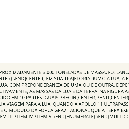
 APROXIMADAMENTE 3.000 TONELADAS DE MASSA, FOI LAN
TER} \END{CENTER} EM SUA TRAJETORIA RUMO A LUA, A E
 LUA, COM PREPONDERANCIA DE UMA OU DE OUTRA, DEPEN
ECTIVAMENTE, AS MASSAS DA LUA E DA TERRA. NA FIGURA 
IDO EM 10 PARTES IGUAIS. \BEGIN{CENTER} \END{CENTER
 VIAGEM PARA A LUA, QUANDO A APOLLO 11 ULTRAPASSA 
E O MODULO DA FORCA GRAVITACIONAL QUE A TERRA EXER
ITEM III. \ITEM IV. \ITEM V. \END{ENUMERATE} \END{MULTIC