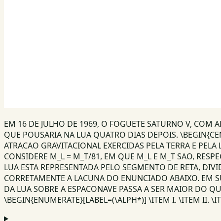
EM 16 DE JULHO DE 1969, O FOGUETE SATURNO V, COM
QUE POUSARIA NA LUA QUATRO DIAS DEPOIS. \BEGIN{CEN
ATRACAO GRAVITACIONAL EXERCIDAS PELA TERRA E PELA
CONSIDERE M_L = M_T/81, EM QUE M_L E M_T SAO, RESP
LUA ESTA REPRESENTADA PELO SEGMENTO DE RETA, DIVID
CORRETAMENTE A LACUNA DO ENUNCIADO ABAIXO. EM SUA
DA LUA SOBRE A ESPACONAVE PASSA A SER MAIOR DO QU
\BEGIN{ENUMERATE}[LABEL=(\ALPH*)] \ITEM I. \ITEM II. \