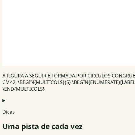
A FIGURA A SEGUIR E FORMADA POR CIRCULOS CONGRUEN
CM^2, \BEGIN{MULTICOLS}{5} \BEGIN{ENUMERATE}[LABEL=\A
\END{MULTICOLS}
Dicas
Uma pista de cada vez