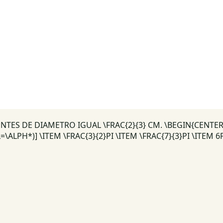
TES DE DIAMETRO IGUAL \FRAC{2}{3} CM. \BEGIN{CENTER
LPH*)] \ITEM \FRAC{3}{2}PI \ITEM \FRAC{7}{3}PI \ITEM 6