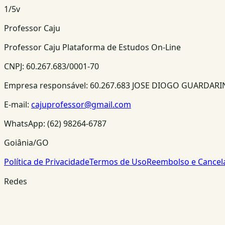
1
/
5
v
Professor Caju
Professor Caju Plataforma de Estudos On-Line
CNPJ:
60.267.683/0001-70
Empresa responsável:
60.267.683 JOSE DIOGO GUARDAR
E-mail:
cajuprofessor@gmail.com
WhatsApp:
(62) 98264-6787
Goiânia/GO
Política de Privacidade
Termos de Uso
Reembolso e Cance
Redes