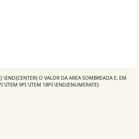
} \END{CENTER} O VALOR DA AREA SOMBREADA E, EM
PI \ITEM 9PI \ITEM 18PI \END{ENUMERATE}