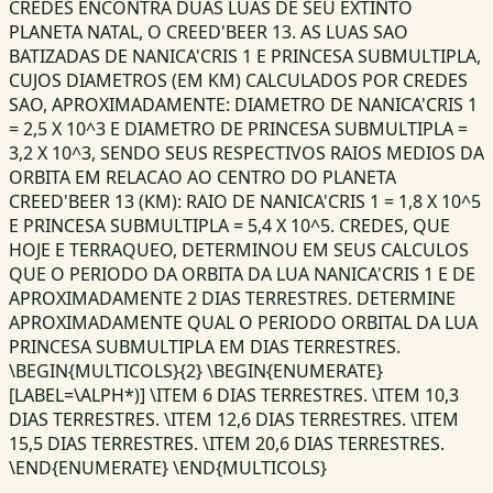
CREDES ENCONTRA DUAS LUAS DE SEU EXTINTO
PLANETA NATAL, O CREED'BEER 13. AS LUAS SAO
BATIZADAS DE NANICA'CRIS 1 E PRINCESA SUBMULTIPLA,
CUJOS DIAMETROS (EM KM) CALCULADOS POR CREDES
SAO, APROXIMADAMENTE: DIAMETRO DE NANICA'CRIS 1
= 2,5 X 10^3 E DIAMETRO DE PRINCESA SUBMULTIPLA =
3,2 X 10^3, SENDO SEUS RESPECTIVOS RAIOS MEDIOS DA
ORBITA EM RELACAO AO CENTRO DO PLANETA
CREED'BEER 13 (KM): RAIO DE NANICA'CRIS 1 = 1,8 X 10^5
E PRINCESA SUBMULTIPLA = 5,4 X 10^5. CREDES, QUE
HOJE E TERRAQUEO, DETERMINOU EM SEUS CALCULOS
QUE O PERIODO DA ORBITA DA LUA NANICA'CRIS 1 E DE
APROXIMADAMENTE 2 DIAS TERRESTRES. DETERMINE
APROXIMADAMENTE QUAL O PERIODO ORBITAL DA LUA
PRINCESA SUBMULTIPLA EM DIAS TERRESTRES.
\BEGIN{MULTICOLS}{2} \BEGIN{ENUMERATE}
[LABEL=\ALPH*)] \ITEM 6 DIAS TERRESTRES. \ITEM 10,3
DIAS TERRESTRES. \ITEM 12,6 DIAS TERRESTRES. \ITEM
15,5 DIAS TERRESTRES. \ITEM 20,6 DIAS TERRESTRES.
\END{ENUMERATE} \END{MULTICOLS}