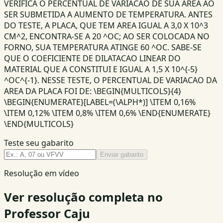
VERIFICA O PERCENTUAL DE VARIACAO DE SUA AREA AO
SER SUBMETIDA A AUMENTO DE TEMPERATURA. ANTES
DO TESTE, A PLACA, QUE TEM AREA IGUAL A 3,0 X 10^3
CM^2, ENCONTRA-SE A 20 ^OC; AO SER COLOCADA NO
FORNO, SUA TEMPERATURA ATINGE 60 ^OC. SABE-SE
QUE O COEFICIENTE DE DILATACAO LINEAR DO
MATERIAL QUE A CONSTITUI E IGUAL A 1,5 X 10^{-5}
^OC^{-1}. NESSE TESTE, O PERCENTUAL DE VARIACAO DA
AREA DA PLACA FOI DE: \BEGIN{MULTICOLS}{4}
\BEGIN{ENUMERATE}[LABEL=(\ALPH*)] \ITEM 0,16%
\ITEM 0,12% \ITEM 0,8% \ITEM 0,6% \END{ENUMERATE}
\END{MULTICOLS}
Teste seu gabarito
Enviar gabarito
Resolução em vídeo
Ver resolução completa no
Professor Caju