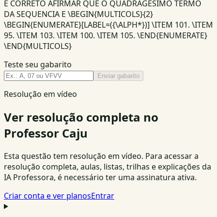
E CORRETO AFIRMAR QUE O QUADRAGESIMO TERMO
DA SEQUENCIA E \BEGIN{MULTICOLS}{2}
\BEGIN{ENUMERATE}[LABEL=({\ALPH*})] \ITEM 101. \ITEM
95. \ITEM 103. \ITEM 100. \ITEM 105. \END{ENUMERATE}
\END{MULTICOLS}
Teste seu gabarito
Enviar gabarito
Resolução em vídeo
Ver resolução completa no
Professor Caju
Esta questão tem resolução em vídeo. Para acessar a
resolução completa, aulas, listas, trilhas e explicações da
IA Professora, é necessário ter uma assinatura ativa.
Criar conta e ver planos
Entrar