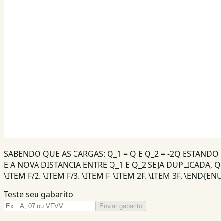
SABENDO QUE AS CARGAS: Q_1 = Q E Q_2 = -2Q ESTANDO
E A NOVA DISTANCIA ENTRE Q_1 E Q_2 SEJA DUPLICADA,
\ITEM F/2. \ITEM F/3. \ITEM F. \ITEM 2F. \ITEM 3F. \END{
Teste seu gabarito
Enviar gabarito