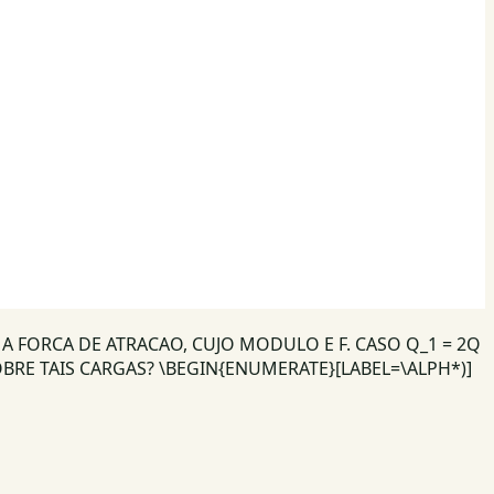
MA FORCA DE ATRACAO, CUJO MODULO E F. CASO Q_1 = 2Q
BRE TAIS CARGAS? \BEGIN{ENUMERATE}[LABEL=\ALPH*)]