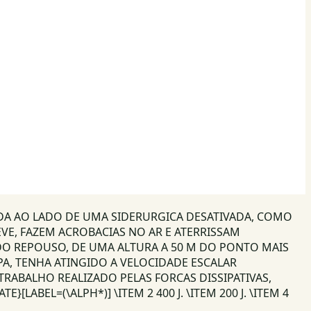
ZADA AO LADO DE UMA SIDERURGICA DESATIVADA, COMO
E, FAZEM ACROBACIAS NO AR E ATERRISSAM
DO REPOUSO, DE UMA ALTURA A 50 M DO PONTO MAIS
PA, TENHA ATINGIDO A VELOCIDADE ESCALAR
RABALHO REALIZADO PELAS FORCAS DISSIPATIVAS,
LABEL=(\ALPH*)] \ITEM 2 400 J. \ITEM 200 J. \ITEM 4