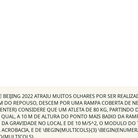
E BEIJING 2022 ATRAIU MUITOS OLHARES POR SER REALI
M DO REPOUSO, DESCEM POR UMA RAMPA COBERTA DE NEV
ENTER} CONSIDERE QUE UM ATLETA DE 80 KG, PARTINDO 
QUAL, A 10 M DE ALTURA DO PONTO MAIS BAIXO DA RAM
DA GRAVIDADE NO LOCAL E DE 10 M/S^2, O MODULO DO T
CROBACIA, E DE \BEGIN{MULTICOLS}{3} \BEGIN{ENUMERATE}[
END{MULTICOLS}