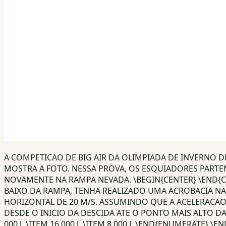
A COMPETICAO DE BIG AIR DA OLIMPIADA DE INVERNO D
MOSTRA A FOTO. NESSA PROVA, OS ESQUIADORES PARTE
NOVAMENTE NA RAMPA NEVADA. \BEGIN{CENTER} \END{C
BAIXO DA RAMPA, TENHA REALIZADO UMA ACROBACIA NA 
HORIZONTAL DE 20 M/S. ASSUMINDO QUE A ACELERACAO 
DESDE O INICIO DA DESCIDA ATE O PONTO MAIS ALTO DA A
000 J. \ITEM 16 000 J. \ITEM 8 000 J. \END{ENUMERATE} \