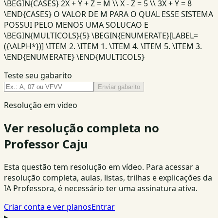
\BEGIN{CASES} 2X + Y + Z = M \\ X - Z = 5 \\ 3X + Y = 8
\END{CASES} O VALOR DE M PARA O QUAL ESSE SISTEMA
POSSUI PELO MENOS UMA SOLUCAO E
\BEGIN{MULTICOLS}{5} \BEGIN{ENUMERATE}[LABEL=
({\ALPH*})] \ITEM 2. \ITEM 1. \ITEM 4. \ITEM 5. \ITEM 3.
\END{ENUMERATE} \END{MULTICOLS}
Teste seu gabarito
Enviar gabarito
Resolução em vídeo
Ver resolução completa no
Professor Caju
Esta questão tem resolução em vídeo. Para acessar a
resolução completa, aulas, listas, trilhas e explicações da
IA Professora, é necessário ter uma assinatura ativa.
Criar conta e ver planos
Entrar