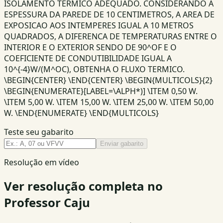
ISOLAMENTO TERMICO ADEQUADO. CONSIDERANDO A
ESPESSURA DA PAREDE DE 10 CENTIMETROS, A AREA DE
EXPOSICAO AOS INTEMPERES IGUAL A 10 METROS
QUADRADOS, A DIFERENCA DE TEMPERATURAS ENTRE O
INTERIOR E O EXTERIOR SENDO DE 90^OF E O
COEFICIENTE DE CONDUTIBILIDADE IGUAL A
10^{-4}W/(M^OC), OBTENHA O FLUXO TERMICO.
\BEGIN{CENTER} \END{CENTER} \BEGIN{MULTICOLS}{2}
\BEGIN{ENUMERATE}[LABEL=\ALPH*)] \ITEM 0,50 W.
\ITEM 5,00 W. \ITEM 15,00 W. \ITEM 25,00 W. \ITEM 50,00
W. \END{ENUMERATE} \END{MULTICOLS}
Teste seu gabarito
Enviar gabarito
Resolução em vídeo
Ver resolução completa no
Professor Caju