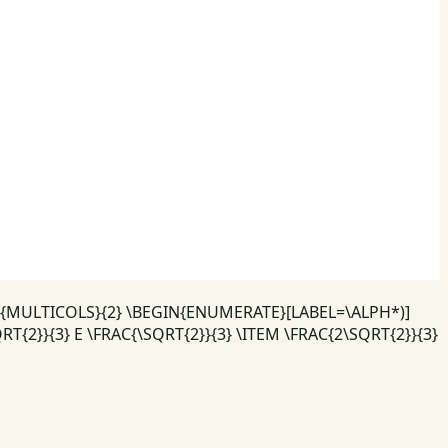
GIN{MULTICOLS}{2} \BEGIN{ENUMERATE}[LABEL=\ALPH*)]
QRT{2}}{3} E \FRAC{\SQRT{2}}{3} \ITEM \FRAC{2\SQRT{2}}{3}