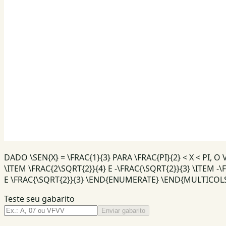
DADO \SEN{X} = \FRAC{1}{3} PARA \FRAC{PI}{2} < X < PI
\ITEM \FRAC{2\SQRT{2}}{4} E -\FRAC{\SQRT{2}}{3} \ITEM -\
E \FRAC{\SQRT{2}}{3} \END{ENUMERATE} \END{MULTICOL
Teste seu gabarito
Enviar gabarito