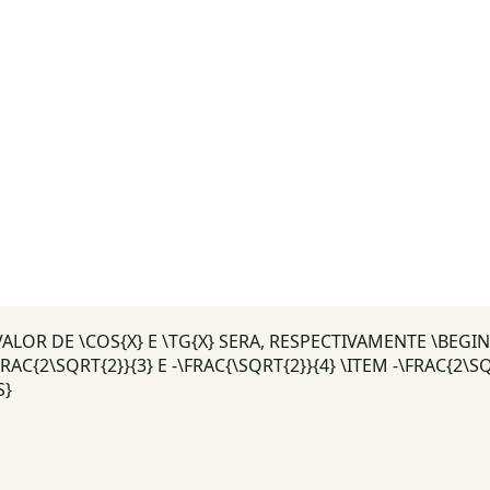
, O VALOR DE \COS{X} E \TG{X} SERA, RESPECTIVAMENTE \BE
FRAC{2\SQRT{2}}{3} E -\FRAC{\SQRT{2}}{4} \ITEM -\FRAC{2\S
S}