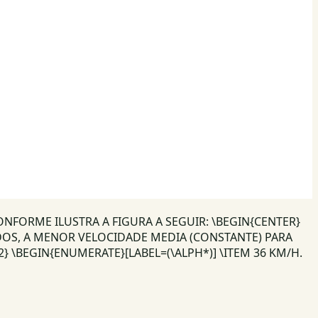
NFORME ILUSTRA A FIGURA A SEGUIR: \BEGIN{CENTER}
OS, A MENOR VELOCIDADE MEDIA (CONSTANTE) PARA
} \BEGIN{ENUMERATE}[LABEL=(\ALPH*)] \ITEM 36 KM/H.