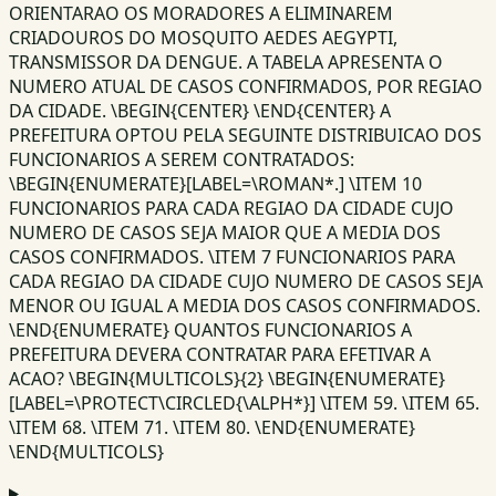
ORIENTARAO OS MORADORES A ELIMINAREM
CRIADOUROS DO MOSQUITO AEDES AEGYPTI,
TRANSMISSOR DA DENGUE. A TABELA APRESENTA O
NUMERO ATUAL DE CASOS CONFIRMADOS, POR REGIAO
DA CIDADE. \BEGIN{CENTER} \END{CENTER} A
PREFEITURA OPTOU PELA SEGUINTE DISTRIBUICAO DOS
FUNCIONARIOS A SEREM CONTRATADOS:
\BEGIN{ENUMERATE}[LABEL=\ROMAN*.] \ITEM 10
FUNCIONARIOS PARA CADA REGIAO DA CIDADE CUJO
NUMERO DE CASOS SEJA MAIOR QUE A MEDIA DOS
CASOS CONFIRMADOS. \ITEM 7 FUNCIONARIOS PARA
CADA REGIAO DA CIDADE CUJO NUMERO DE CASOS SEJA
MENOR OU IGUAL A MEDIA DOS CASOS CONFIRMADOS.
\END{ENUMERATE} QUANTOS FUNCIONARIOS A
PREFEITURA DEVERA CONTRATAR PARA EFETIVAR A
ACAO? \BEGIN{MULTICOLS}{2} \BEGIN{ENUMERATE}
[LABEL=\PROTECT\CIRCLED{\ALPH*}] \ITEM 59. \ITEM 65.
\ITEM 68. \ITEM 71. \ITEM 80. \END{ENUMERATE}
\END{MULTICOLS}