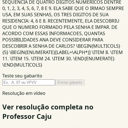
SEQUENCIA DE QUATRO DIGITOS NUMERICOS DENTRE
0, 1, 2, 3, 4, 5, 6, 7, 8 E 9. ELA SABE QUE O IRMAO SEMPRE
USA, EM SUAS SENHAS, OS TRES DIGITOS DE SUA
RESIDENCIA: 4, 6 E 8. RECENTEMENTE, ELA DESCOBRIU
QUE O NUMERO FORMADO PELA SENHA E IMPAR. DE
ACORDO COM ESSAS INFORMACOES, QUANTAS
POSSIBILIDADES ANA DEVE CONSIDERAR PARA
DESCOBRIR A SENHA DE CARLOS? \BEGIN{MULTICOLS}
{5} \BEGIN{ENUMERATE}[LABEL=\ALPH*)] \ITEM 8. \ITEM
11. \ITEM 15. \ITEM 24. \ITEM 30. \END{ENUMERATE}
\END{MULTICOLS}
Teste seu gabarito
Enviar gabarito
Resolução em vídeo
Ver resolução completa no
Professor Caju