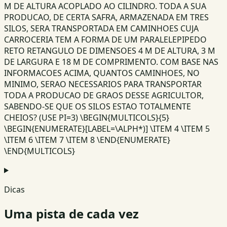
M DE ALTURA ACOPLADO AO CILINDRO. TODA A SUA
PRODUCAO, DE CERTA SAFRA, ARMAZENADA EM TRES
SILOS, SERA TRANSPORTADA EM CAMINHOES CUJA
CARROCERIA TEM A FORMA DE UM PARALELEPIPEDO
RETO RETANGULO DE DIMENSOES 4 M DE ALTURA, 3 M
DE LARGURA E 18 M DE COMPRIMENTO. COM BASE NAS
INFORMACOES ACIMA, QUANTOS CAMINHOES, NO
MINIMO, SERAO NECESSARIOS PARA TRANSPORTAR
TODA A PRODUCAO DE GRAOS DESSE AGRICULTOR,
SABENDO-SE QUE OS SILOS ESTAO TOTALMENTE
CHEIOS? (USE PI=3) \BEGIN{MULTICOLS}{5}
\BEGIN{ENUMERATE}[LABEL=\ALPH*)] \ITEM 4 \ITEM 5
\ITEM 6 \ITEM 7 \ITEM 8 \END{ENUMERATE}
\END{MULTICOLS}
Dicas
Uma pista de cada vez