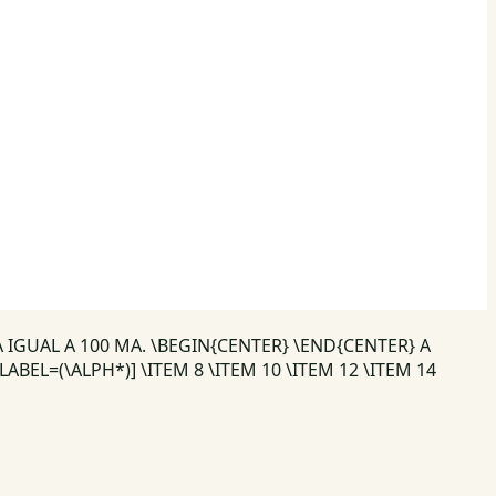
GUAL A 100 MA. \BEGIN{CENTER} \END{CENTER} A
BEL=(\ALPH*)] \ITEM 8 \ITEM 10 \ITEM 12 \ITEM 14