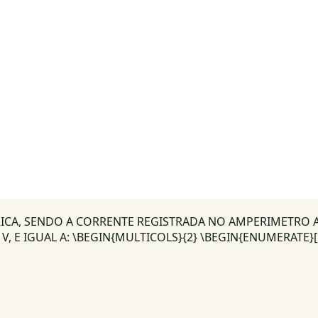
ICA, SENDO A CORRENTE REGISTRADA NO AMPERIMETRO A I
 E IGUAL A: \BEGIN{MULTICOLS}{2} \BEGIN{ENUMERATE}[LA