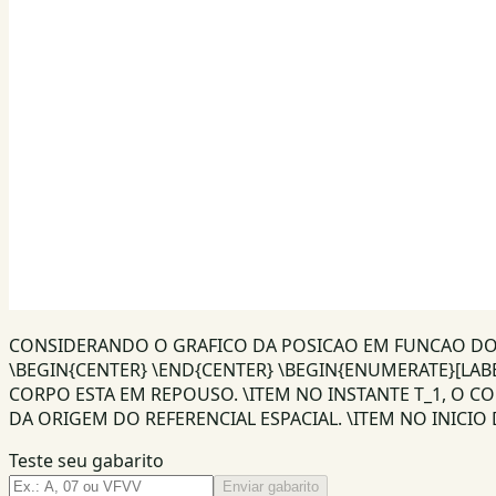
CONSIDERANDO O GRAFICO DA POSICAO EM FUNCAO DO
\BEGIN{CENTER} \END{CENTER} \BEGIN{ENUMERATE}[LABE
CORPO ESTA EM REPOUSO. \ITEM NO INSTANTE T_1, O C
DA ORIGEM DO REFERENCIAL ESPACIAL. \ITEM NO INICI
Teste seu gabarito
Enviar gabarito