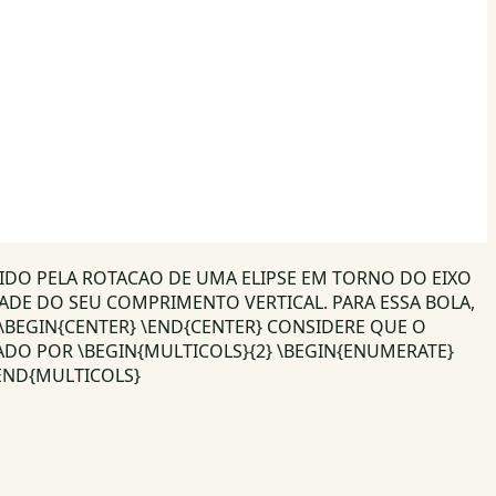
TIDO PELA ROTACAO DE UMA ELIPSE EM TORNO DO EIXO
TADE DO SEU COMPRIMENTO VERTICAL. PARA ESSA BOLA,
\BEGIN{CENTER} \END{CENTER} CONSIDERE QUE O
ADO POR \BEGIN{MULTICOLS}{2} \BEGIN{ENUMERATE}
\END{MULTICOLS}