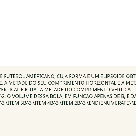
DE FUTEBOL AMERICANO, CUJA FORMA E UM ELIPSOIDE OB
NTE, A METADE DO SEU COMPRIMENTO HORIZONTAL E A ME
ERTICAL E IGUAL A METADE DO COMPRIMENTO VERTICAL. 
2. O VOLUME DESSA BOLA, EM FUNCAO APENAS DE B, E D
B^3 \ITEM 5B^3 \ITEM 4B^3 \ITEM 2B^3 \END{ENUMERATE} 