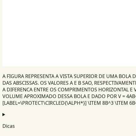
A FIGURA REPRESENTA A VISTA SUPERIOR DE UMA BOLA 
DAS ABSCISSAS. OS VALORES A E B SAO, RESPECTIVAME
A DIFERENCA ENTRE OS COMPRIMENTOS HORIZONTAL E V
VOLUME APROXIMADO DESSA BOLA E DADO POR V = 4AB^
[LABEL=\PROTECT\CIRCLED{\ALPH*}] \ITEM 8B^3 \ITEM 6
Dicas