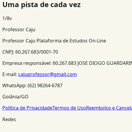
Uma pista de cada vez
1
/
8
v
Professor Caju
Professor Caju Plataforma de Estudos On-Line
CNPJ:
60.267.683/0001-70
Empresa responsável:
60.267.683 JOSE DIOGO GUARDAR
E-mail:
cajuprofessor@gmail.com
WhatsApp:
(62) 98264-6787
Goiânia/GO
Política de Privacidade
Termos de Uso
Reembolso e Cance
Redes