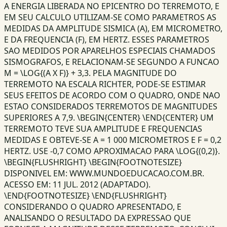
A ENERGIA LIBERADA NO EPICENTRO DO TERREMOTO, E
EM SEU CALCULO UTILIZAM-SE COMO PARAMETROS AS
MEDIDAS DA AMPLITUDE SISMICA (A), EM MICROMETRO,
E DA FREQUENCIA (F), EM HERTZ. ESSES PARAMETROS
SAO MEDIDOS POR APARELHOS ESPECIAIS CHAMADOS
SISMOGRAFOS, E RELACIONAM-SE SEGUNDO A FUNCAO
M = \LOG{(A X F)} + 3,3. PELA MAGNITUDE DO
TERREMOTO NA ESCALA RICHTER, PODE-SE ESTIMAR
SEUS EFEITOS DE ACORDO COM O QUADRO, ONDE NAO
ESTAO CONSIDERADOS TERREMOTOS DE MAGNITUDES
SUPERIORES A 7,9. \BEGIN{CENTER} \END{CENTER} UM
TERREMOTO TEVE SUA AMPLITUDE E FREQUENCIAS
MEDIDAS E OBTEVE-SE A = 1 000 MICROMETROS E F = 0,2
HERTZ. USE -0,7 COMO APROXIMACAO PARA \LOG{(0,2)}.
\BEGIN{FLUSHRIGHT} \BEGIN{FOOTNOTESIZE}
DISPONIVEL EM: WWW.MUNDOEDUCACAO.COM.BR.
ACESSO EM: 11 JUL. 2012 (ADAPTADO).
\END{FOOTNOTESIZE} \END{FLUSHRIGHT}
CONSIDERANDO O QUADRO APRESENTADO, E
ANALISANDO O RESULTADO DA EXPRESSAO QUE