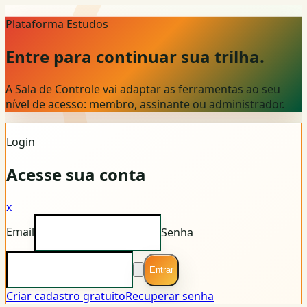
Plataforma Estudos
Entre para continuar sua trilha.
A Sala de Controle vai adaptar as ferramentas ao seu
nível de acesso: membro, assinante ou administrador.
Login
Acesse sua conta
x
Email
Senha
Entrar
Criar cadastro gratuito
Recuperar senha