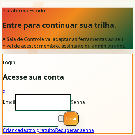
Plataforma Estudos
Entre para continuar sua trilha.
A Sala de Controle vai adaptar as ferramentas ao seu
nível de acesso: membro, assinante ou administrador.
Login
Acesse sua conta
x
Email
Senha
Entrar
Criar cadastro gratuito
Recuperar senha