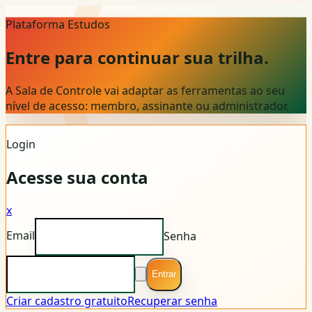
Plataforma Estudos
Entre para continuar sua trilha.
A Sala de Controle vai adaptar as ferramentas ao seu
nível de acesso: membro, assinante ou administrador.
Login
Acesse sua conta
x
Email
Senha
Entrar
Criar cadastro gratuito
Recuperar senha