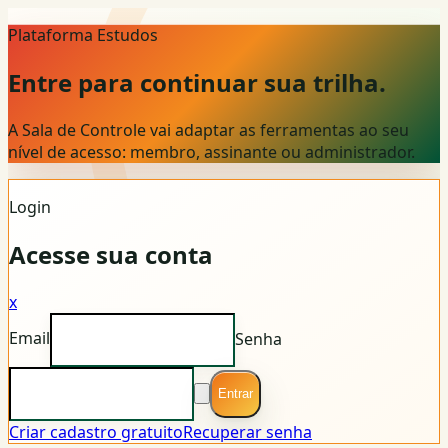
Plataforma Estudos
Entre para continuar sua trilha.
A Sala de Controle vai adaptar as ferramentas ao seu
nível de acesso: membro, assinante ou administrador.
Login
Acesse sua conta
x
Email
Senha
Entrar
Criar cadastro gratuito
Recuperar senha