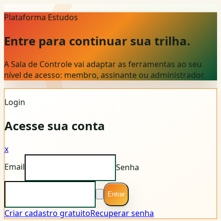
Plataforma Estudos
Entre para continuar sua trilha.
A Sala de Controle vai adaptar as ferramentas ao seu
nível de acesso: membro, assinante ou administrador.
Login
Acesse sua conta
x
Email
Senha
Entrar
Criar cadastro gratuito
Recuperar senha