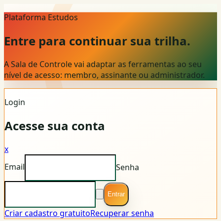
Plataforma Estudos
Entre para continuar sua trilha.
A Sala de Controle vai adaptar as ferramentas ao seu
nível de acesso: membro, assinante ou administrador.
Login
Acesse sua conta
x
Email
Senha
Entrar
Criar cadastro gratuito
Recuperar senha