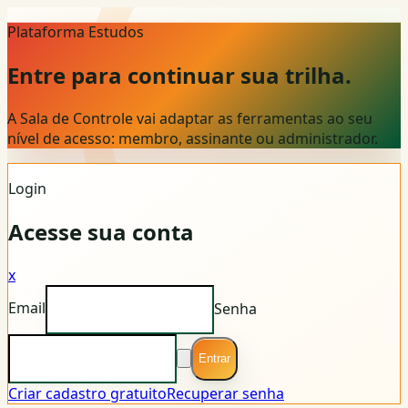
Plataforma Estudos
Entre para continuar sua trilha.
A Sala de Controle vai adaptar as ferramentas ao seu
nível de acesso: membro, assinante ou administrador.
Login
Acesse sua conta
x
Email
Senha
Entrar
Criar cadastro gratuito
Recuperar senha