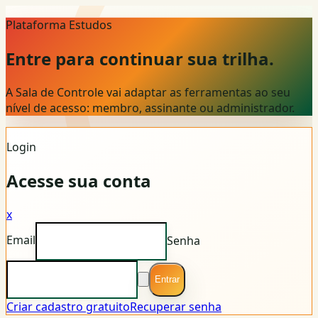
Plataforma Estudos
Entre para continuar sua trilha.
A Sala de Controle vai adaptar as ferramentas ao seu
nível de acesso: membro, assinante ou administrador.
Login
Acesse sua conta
x
Email
Senha
Entrar
Criar cadastro gratuito
Recuperar senha