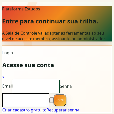
Plataforma Estudos
Entre para continuar sua trilha.
A Sala de Controle vai adaptar as ferramentas ao seu
nível de acesso: membro, assinante ou administrador.
Login
Acesse sua conta
x
Email
Senha
Entrar
Criar cadastro gratuito
Recuperar senha