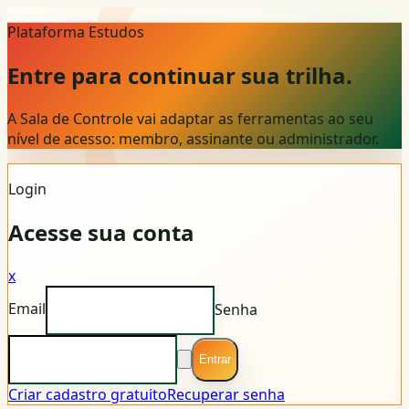
Plataforma Estudos
Entre para continuar sua trilha.
A Sala de Controle vai adaptar as ferramentas ao seu
nível de acesso: membro, assinante ou administrador.
Login
Acesse sua conta
x
Email
Senha
Entrar
Criar cadastro gratuito
Recuperar senha