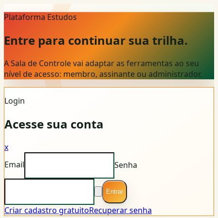
Plataforma Estudos
Entre para continuar sua trilha.
A Sala de Controle vai adaptar as ferramentas ao seu
nível de acesso: membro, assinante ou administrador.
Login
Acesse sua conta
x
Email
Senha
Entrar
Criar cadastro gratuito
Recuperar senha