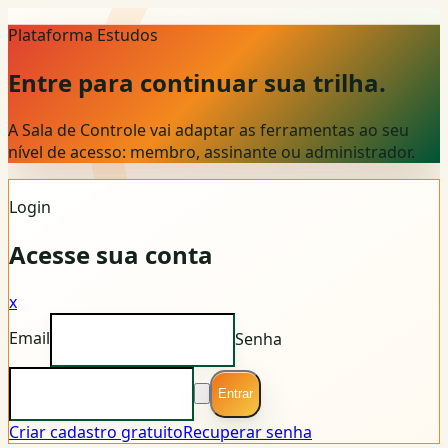
Plataforma Estudos
Entre para continuar sua trilha.
A Sala de Controle vai adaptar as ferramentas ao seu
nível de acesso: membro, assinante ou administrador.
Login
Acesse sua conta
x
Email
Senha
Entrar
Criar cadastro gratuito
Recuperar senha