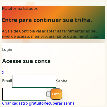
Plataforma Estudos
Entre para continuar sua trilha.
A Sala de Controle vai adaptar as ferramentas ao seu
nível de acesso: membro, assinante ou administrador.
Login
Acesse sua conta
x
Email
Senha
Entrar
Criar cadastro gratuito
Recuperar senha