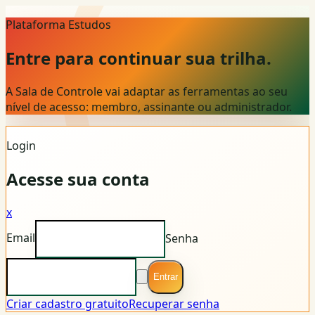
Plataforma Estudos
Entre para continuar sua trilha.
A Sala de Controle vai adaptar as ferramentas ao seu
nível de acesso: membro, assinante ou administrador.
Login
Acesse sua conta
x
Email
Senha
Entrar
Criar cadastro gratuito
Recuperar senha