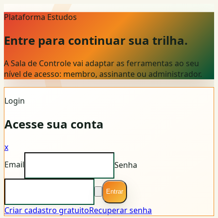
Plataforma Estudos
Entre para continuar sua trilha.
A Sala de Controle vai adaptar as ferramentas ao seu
nível de acesso: membro, assinante ou administrador.
Login
Acesse sua conta
x
Email
Senha
Entrar
Criar cadastro gratuito
Recuperar senha