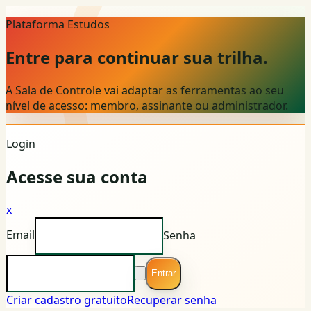
Plataforma Estudos
Entre para continuar sua trilha.
A Sala de Controle vai adaptar as ferramentas ao seu
nível de acesso: membro, assinante ou administrador.
Login
Acesse sua conta
x
Email
Senha
Entrar
Criar cadastro gratuito
Recuperar senha