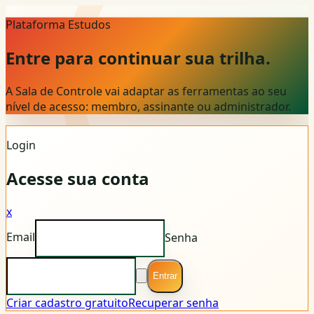
Plataforma Estudos
Entre para continuar sua trilha.
A Sala de Controle vai adaptar as ferramentas ao seu
nível de acesso: membro, assinante ou administrador.
Login
Acesse sua conta
x
Email
Senha
Entrar
Criar cadastro gratuito
Recuperar senha