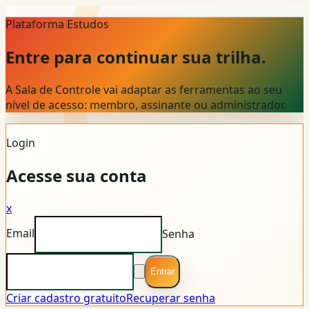
Plataforma Estudos
Entre para continuar sua trilha.
A Sala de Controle vai adaptar as ferramentas ao seu
nível de acesso: membro, assinante ou administrador.
Login
Acesse sua conta
x
Email
Senha
Entrar
Criar cadastro gratuito
Recuperar senha