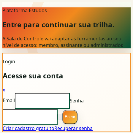
Plataforma Estudos
Entre para continuar sua trilha.
A Sala de Controle vai adaptar as ferramentas ao seu
nível de acesso: membro, assinante ou administrador.
Login
Acesse sua conta
x
Email
Senha
Entrar
Criar cadastro gratuito
Recuperar senha