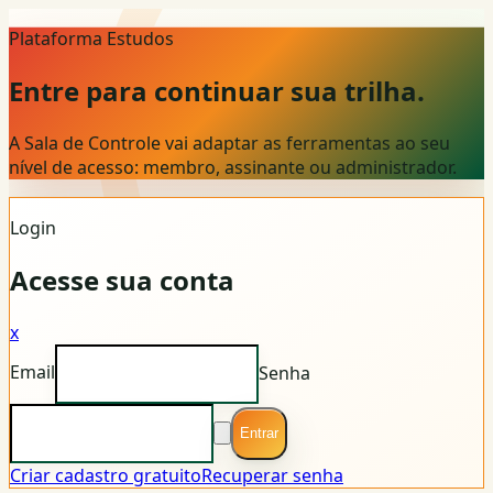
Plataforma Estudos
Entre para continuar sua trilha.
A Sala de Controle vai adaptar as ferramentas ao seu
nível de acesso: membro, assinante ou administrador.
Login
Acesse sua conta
x
Email
Senha
Entrar
Criar cadastro gratuito
Recuperar senha