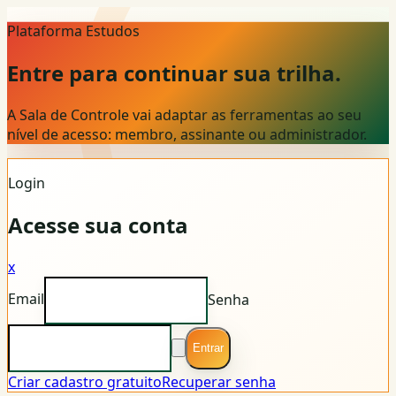
Plataforma Estudos
Entre para continuar sua trilha.
A Sala de Controle vai adaptar as ferramentas ao seu
nível de acesso: membro, assinante ou administrador.
Login
Acesse sua conta
x
Email
Senha
Entrar
Criar cadastro gratuito
Recuperar senha