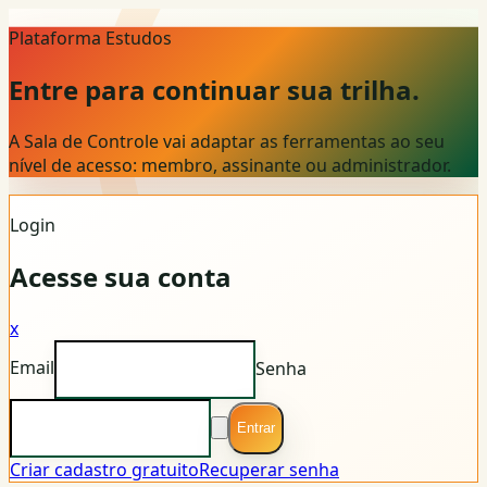
Plataforma Estudos
Entre para continuar sua trilha.
A Sala de Controle vai adaptar as ferramentas ao seu
nível de acesso: membro, assinante ou administrador.
Login
Acesse sua conta
x
Email
Senha
Entrar
Criar cadastro gratuito
Recuperar senha