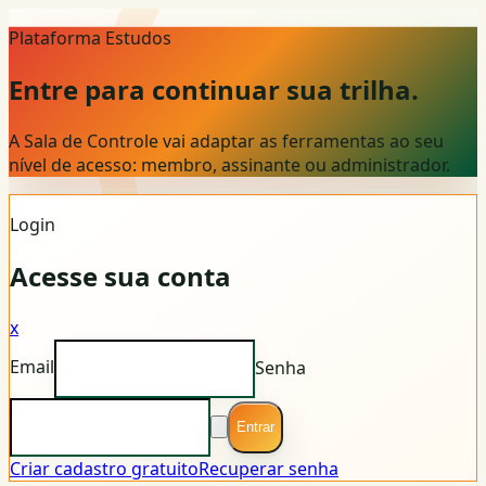
Plataforma Estudos
Entre para continuar sua trilha.
A Sala de Controle vai adaptar as ferramentas ao seu
nível de acesso: membro, assinante ou administrador.
Login
Acesse sua conta
x
Email
Senha
Entrar
Criar cadastro gratuito
Recuperar senha